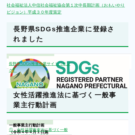
社会福祉法人中信社会福祉協会第１次中長期計画（おもいやり
ビジョン）平成３０年度策定
長野県SDGs推進企業に登録さ
れました
長野県SDGs推進企業サイト（リン
ク）
女性活躍推進法に基づく一般事
業主行動計画
一般事業主行動計画
① 女性活躍推進法に基づく一般
（令和４年４月１日施