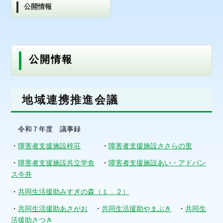
公開情報
公開情報
地域連携推進会議
令和７年度 議事録
・
障害者支援施設梓荘
・
障害者支援施設ささらの里
・
障害者支援施設共立学舎
・
障害者支援施設あい・アドバン
ス今井
・
共同生活援助みすぎの森（１．２）
・
共同生活援助あさがお
・
共同生活援助やまぶき
・
共同生
活援助さつき