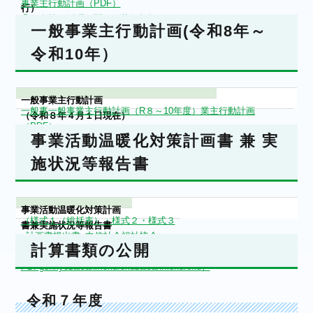
事業主行動計画（PDF）
行）
② 女性の活躍に関する状況把握
一般事業主行動計画(令和8年～
及び課題分析（PDF）
令和10年）
一般事業主行動計画
一般事
一般事業主行動計画（R８～10年度）
業主行動計画
（令和８年４月１日現在）
（PDF）
事業活動温暖化対策計画書 兼 実
施状況等報告書
事業活動温暖化対策計画
（
様式１（総括表）・様式２・様式３
書兼実施状況等報告書
_計画書提出書_中信社会福祉協会
（令和７年７月１日現
計算書類の公開
（2025.7.25）
在）
PDF
genkyo
zaisanmokuroku
zaisanmokuroku
）
令和７年度