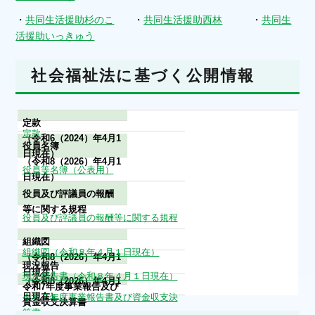
・
共同生活援助杉のこ
・
共同生活援助西林
・
共同生
活援助いっきゅう
社会福祉法に基づく公開情報
定款
定款
（令和6（2024）年4月1
役員名簿
日現在）
（令和8（2026）年4月1
役員等名簿（公表用）
日現在）
役員及び評議員の報酬
等に関する規程
役員及び評議員の報酬等に関する規程
組織図
組織図（令和８年４月１日現在）
（令和8（2026）年4月1
現況報告
日現在）
現況報告書（令和８年４月１日現在）
（令和8（2026）年4月1
令和7年度事業報告及び
日現在）
令和７年度事業報告書及び資金収支決
資金収支決算書
算書