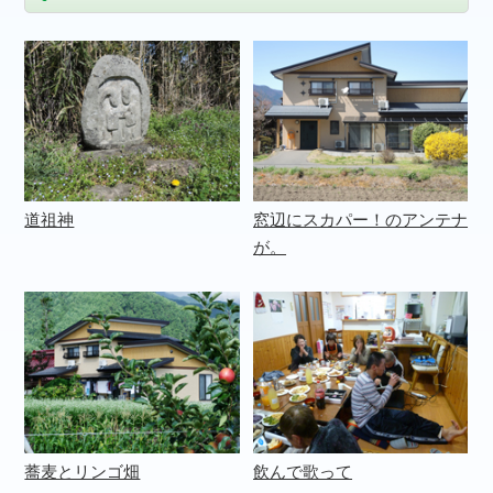
道祖神
窓辺にスカパー！のアンテナ
が。
蕎麦とリンゴ畑
飲んで歌って