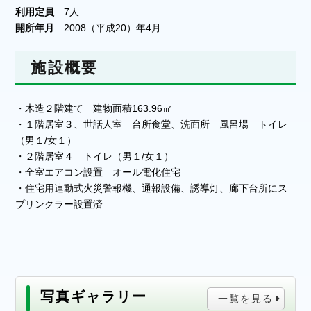
利用定員
7人
開所年月
2008（平成20）年4月
施設概要
・木造２階建て 建物面積163.96㎡
・１階居室３、世話人室 台所食堂、洗面所 風呂場 トイレ
（男１/女１）
・２階居室４ トイレ（男１/女１）
・全室エアコン設置 オール電化住宅
・住宅用連動式火災警報機、通報設備、誘導灯、廊下台所にス
プリンクラー設置済
写真ギャラリー
一覧を見る