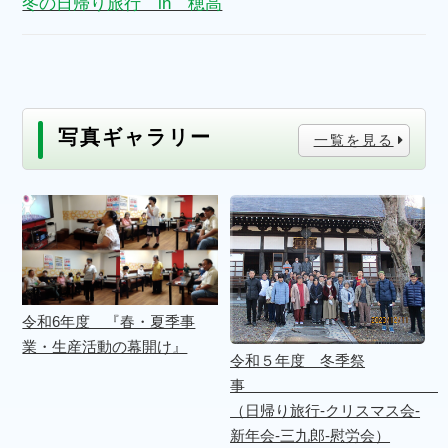
冬の日帰り旅行 in 穂高
写真ギャラリー
一覧を見る
令和6年度 『春・夏季事
業・生産活動の幕開け』
令和５年度 冬季祭
（日帰り旅行-クリスマス会-
新年会-三九郎-慰労会）