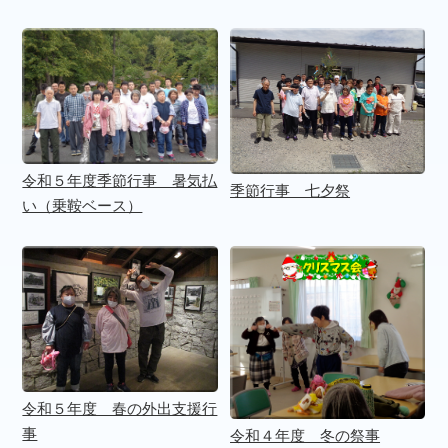
令和５年度季節行事 暑気払
季節行事 七夕祭
い（乗鞍ベース）
令和５年度 春の外出支援行
事
令和４年度 冬の祭事