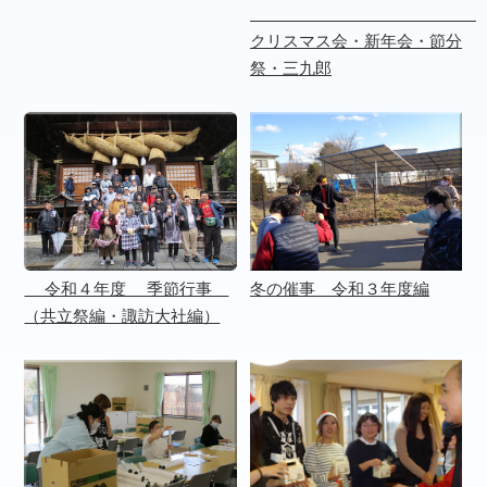
クリスマス会・新年会・節分
祭・三九郎
令和４年度 季節行事
冬の催事 令和３年度編
（共立祭編・諏訪大社編）