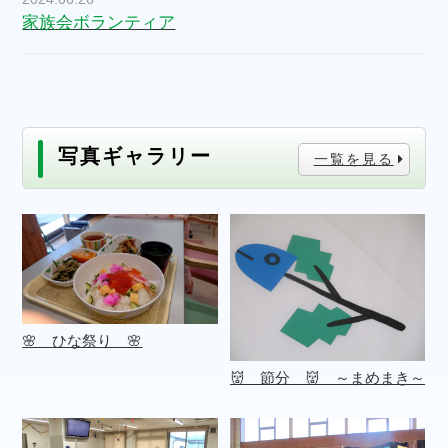
家族会ボランティア
写真ギャラリー
一覧を見る
🌸 ひな祭り 🌸
👹 節分 👹 ～まめまき～