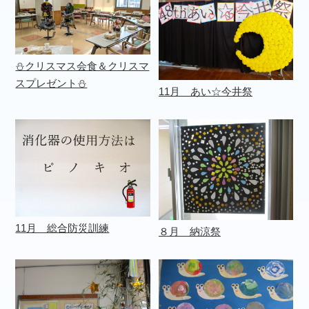
⛄クリスマス会食＆クリスマ
スプレゼント⛄
11月 あい☆今井祭
11月 総合防災訓練
８月 納涼祭