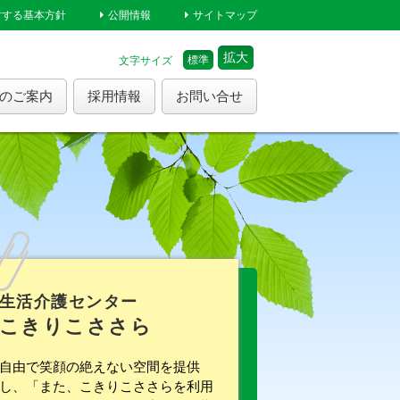
対する基本方針
公開情報
サイトマップ
拡大
標準
文字サイズ
のご案内
採用情報
お問い合せ
ら
生活介護センター
こきりこささら
自由で笑顔の絶えない空間を提供
し、「また、こきりこささらを利用