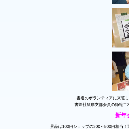
書道のボランティアに来荘し
書燈社筑摩支部会員の師範二
新年
景品は100円ショップの300～500円相