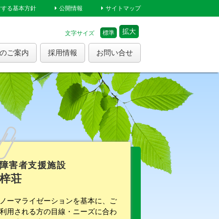
対する基本方針
公開情報
サイトマップ
拡大
標準
文字サイズ
のご案内
採用情報
お問い合せ
障害者支援施設
梓荘
ノーマライゼーションを基本に、ご
利用される方の目線・ニーズに合わ