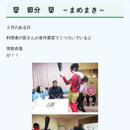
👹 節分 👹 ～まめまき～
２月のある日
利用者の皆さんが各作業室でくつろいでいると
突然赤鬼
が
！