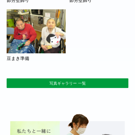
節分壁飾り
節分壁飾り
豆まき準備
写真ギャラリー 一覧