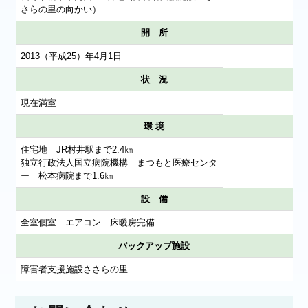
さらの里の向かい）
開 所
2013（平成25）年4月1日
状 況
現在満室
環 境
住宅地 JR村井駅まで2.4㎞
独立行政法人国立病院機構 まつもと医療センタ
ー 松本病院まで1.6㎞
設 備
全室個室 エアコン 床暖房完備
バックアップ施設
障害者支援施設ささらの里