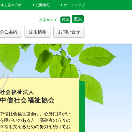
対する基本方針
公開情報
サイトマップ
拡大
標準
文字サイズ
のご案内
採用情報
お問い合せ
社会福祉法人
中信社会福祉協会
中信社会福祉協会は、心身に障がい
を障がいのある方、高齢者の方々の
幸福を支えるための努力を続けてお