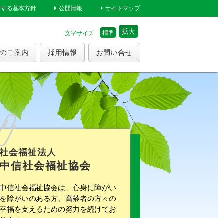
対する基本方針
公開情報
サイトマップ
拡大
標準
文字サイズ
のご案内
採用情報
お問い合せ
社会福祉法人
中信社会福祉協会
中信社会福祉協会は、心身に障がい
を障がいのある方、高齢者の方々の
幸福を支えるための努力を続けてお