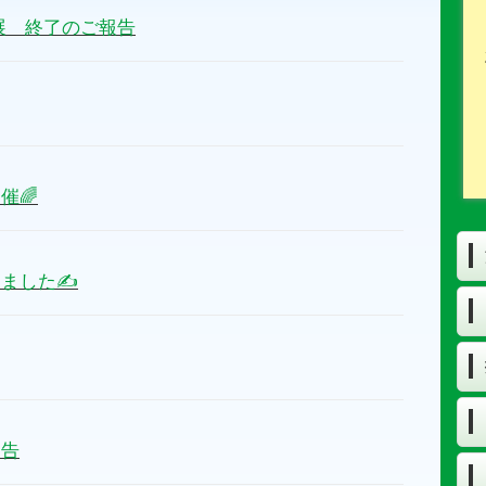
展 終了のご報告
催🌈
しました✍
報告