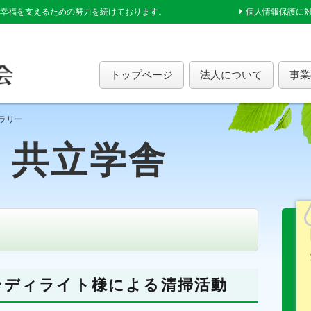
幸福を支えるための努力を続けております。
個人情報保護に
トップページ
法人について
事業
ラリー
共立学舎
オンディライト様による清掃活動