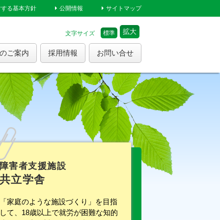
対する基本方針
公開情報
サイトマップ
拡大
標準
文字サイズ
のご案内
採用情報
お問い合せ
障害者支援施設
共立学舎
「家庭のような施設づくり」を目指
して、18歳以上で就労が困難な知的