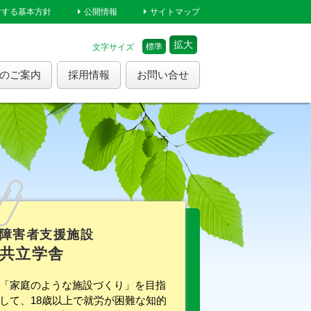
対する基本方針
公開情報
サイトマップ
拡大
標準
文字サイズ
のご案内
採用情報
お問い合せ
障害者支援施設
共立学舎
「家庭のような施設づくり」を目指
して、18歳以上で就労が困難な知的