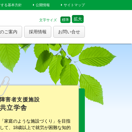
対する基本方針
公開情報
サイトマップ
拡大
標準
文字サイズ
のご案内
採用情報
お問い合せ
障害者支援施設
共立学舎
「家庭のような施設づくり」を目指
して、18歳以上で就労が困難な知的