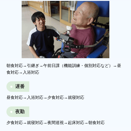
朝食対応→引継ぎ→午前日課（機能訓練・個別対応など）→昼
食対応→入浴対応
遅番
昼食対応→入浴対応→夕食対応→就寝対応
夜勤
夕食対応→就寝対応→夜間巡視→起床対応→朝食対応